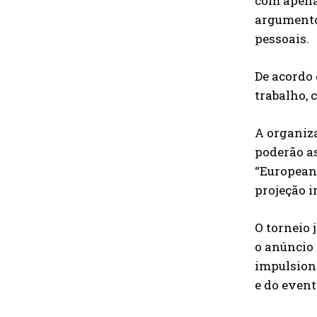
com apenas
argumento
pessoais.
De acordo 
trabalho, 
A organiza
poderão as
“European 
projeção i
O torneio 
o anúncio 
impulsion
e do event