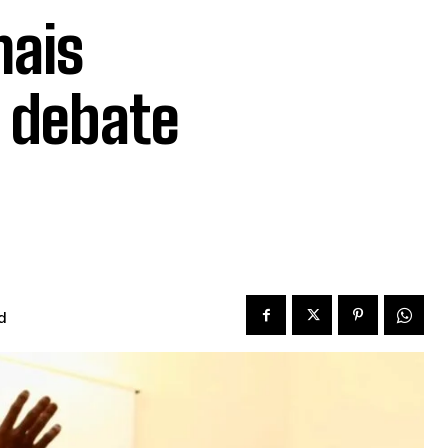
mais
e debate
d