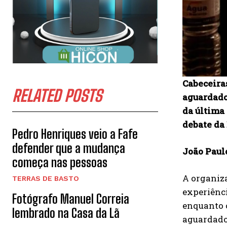
Cabeceiras
RELATED POSTS
aguardado
da última
debate da
Pedro Henriques veio a Fafe
defender que a mudança
João Paul
começa nas pessoas
A organiz
TERRAS DE BASTO
experiênc
Fotógrafo Manuel Correia
enquanto o
lembrado na Casa da Lã
aguardados