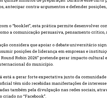
 quinze minutos de preparação. Durante esse curto pe
s, antecipar contra-argumentos e defender posições,
com o “booklet”, esta prática permite desenvolver 
como a comunicação persuasiva, pensamento crítico, re
ção considera que apoiar o debate universitário sign
sumir posições de liderança em empresas e instituiç
Round Robin 2026” pretende gerar impacto cultural e 
nternacional do município.
já está a gerar forte expectativa junto da comunidad
oficial têm sido recebidas manifestações de interesse
adas também pela divulgação nas redes sociais, atr
o criado no “Facebook”.