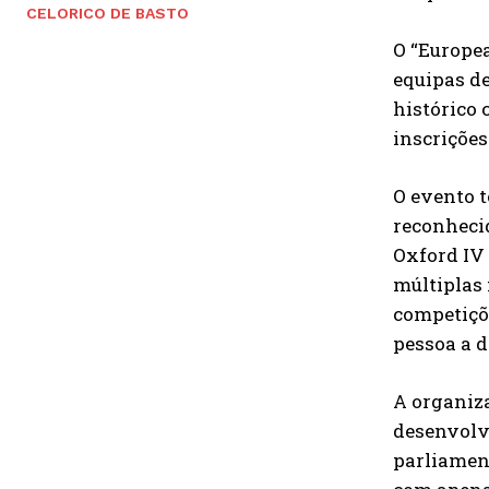
CELORICO DE BASTO
O “Europea
equipas de
histórico 
inscrições
O evento 
reconhecid
Oxford IV
múltiplas 
competiçõe
pessoa a d
A organiz
desenvolvi
parliamen