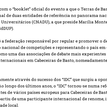
com o “booklet” oficial do evento a que o Terras de Ba
nal de duas entidades de referência no panorama nac
 Universitários (CNADU), a que preside Marília Mont
SdDUP).
a federação responsável por regular e promover o d
o nacional de competições e representando o país em
SUBSCREVER
omo uma das associações de debate mais experientes e
nternacionais em Cabeceiras de Basto, nomeadamente 
Li e aceito a vossa
Politica de Privacidade
.
amente através do sucesso dos “IDC” que surgiu a opo
Ao longo dos últimos anos, o “IDC” tornou-se numa re
tes de vários países europeus para Cabeceiras de Bast
partiu de uma participante internacional de renome, 
ade local.