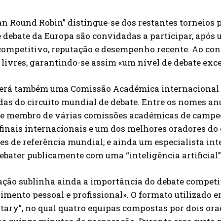
n Round Robin” distingue-se dos restantes torneios 
 debate da Europa são convidadas a participar, após 
competitivo, reputação e desempenho recente. Ao co
 livres, garantindo-se assim «um nível de debate exc
terá também uma Comissão Académica internacional 
as do circuito mundial de debate. Entre os nomes an
 e membro de várias comissões académicas de campeon
finais internacionais e um dos melhores oradores do ci
s de referência mundial; e ainda um especialista int
ebater publicamente com uma “inteligência artificial”,
ação sublinha ainda a importância do debate competi
mento pessoal e profissional». O formato utilizado e
tary”, no qual quatro equipas compostas por dois or