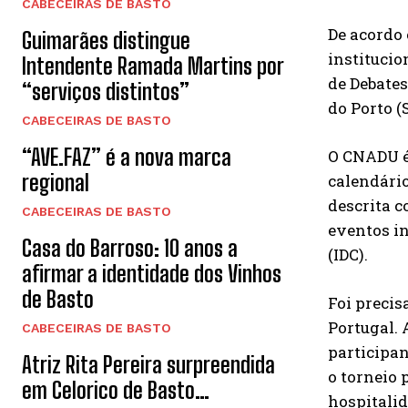
CABECEIRAS DE BASTO
De acordo 
Guimarães distingue
institucio
Intendente Ramada Martins por
de Debates
“serviços distintos”
do Porto (
CABECEIRAS DE BASTO
“AVE.FAZ” é a nova marca
O CNADU é 
regional
calendári
descrita c
CABECEIRAS DE BASTO
eventos i
Casa do Barroso: 10 anos a
(IDC).
afirmar a identidade dos Vinhos
de Basto
Foi precis
Portugal. 
CABECEIRAS DE BASTO
participan
Atriz Rita Pereira surpreendida
o torneio 
em Celorico de Basto…
hospitalid