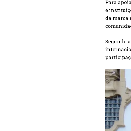
Para apoia
e institui
da marca e
comunidad
Segundo as
internacio
participaç