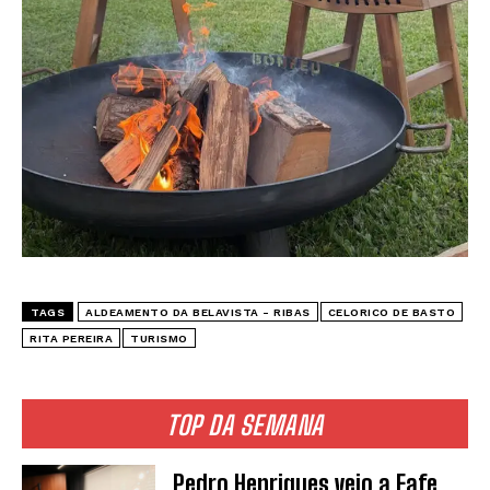
SUBSCREVER
Li e aceito a vossa
Politica de Privacidade
.
TAGS
ALDEAMENTO DA BELAVISTA - RIBAS
CELORICO DE BASTO
RITA PEREIRA
TURISMO
TOP DA SEMANA
Pedro Henriques veio a Fafe