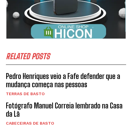
SUBSCREVER
RELATED POSTS
Li e aceito a vossa
Politica de Privacidade
.
Pedro Henriques veio a Fafe defender que a
mudança começa nas pessoas
TERRAS DE BASTO
Fotógrafo Manuel Correia lembrado na Casa
da Lã
CABECEIRAS DE BASTO