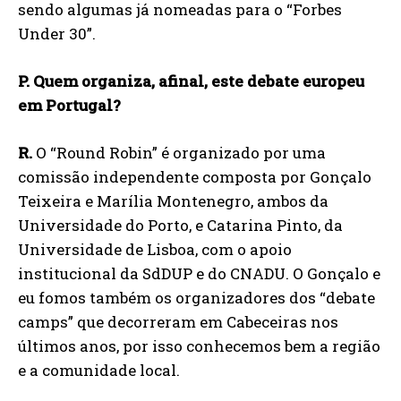
sendo algumas já nomeadas para o “Forbes
Under 30”.
P. Quem organiza, afinal, este debate europeu
em Portugal?
R.
O “Round Robin” é organizado por uma
comissão independente composta por Gonçalo
SUBSCREVER
Teixeira e Marília Montenegro, ambos da
Universidade do Porto, e Catarina Pinto, da
Li e aceito a vossa
Politica de Privacidade
.
Universidade de Lisboa, com o apoio
institucional da SdDUP e do CNADU. O Gonçalo e
eu fomos também os organizadores dos “debate
camps” que decorreram em Cabeceiras nos
últimos anos, por isso conhecemos bem a região
e a comunidade local.