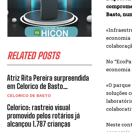
compromet
Basto, num
«Infraestr
economia c
colaboraçã
RELATED POSTS
No “EcoPar
economia c
Atriz Rita Pereira surpreendida
«O parque
em Celorico de Basto…
soluções c
CELORICO DE BASTO
laboratóri
Celorico: rastreio visual
colaborati
promovido pelos rotários já
alcançou 1.787 crianças
Neste cont