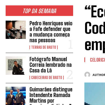
“Ec
TOP DA SEMANA
Cod
Pedro Henriques veio
a Fafe defender que
a mudança começa
emp
nas pessoas
TERRAS DE BASTO
Fotógrafo Manuel
CELORIC
Correia lembrado na
Casa da Lã
AUTHOR
CABECEIRAS DE BASTO
Guimarães distingue
Intendente Ramada
Martins por