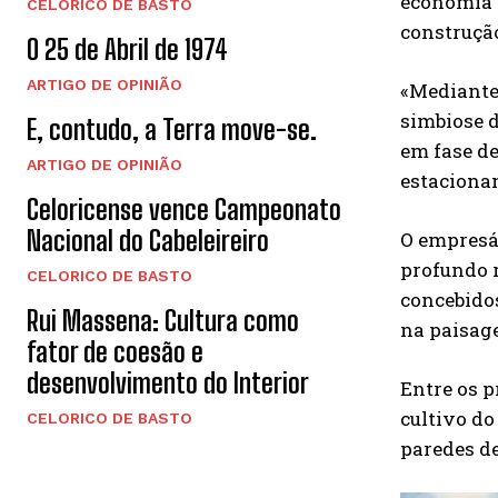
economia c
CELORICO DE BASTO
construção
O 25 de Abril de 1974
ARTIGO DE OPINIÃO
«Mediante 
simbiose d
E, contudo, a Terra move-se.
em fase de
ARTIGO DE OPINIÃO
estacionam
Celoricense vence Campeonato
Nacional do Cabeleireiro
O empresá
profundo r
CELORICO DE BASTO
concebidos
Rui Massena: Cultura como
na paisage
fator de coesão e
desenvolvimento do Interior
Entre os p
cultivo do
CELORICO DE BASTO
paredes de