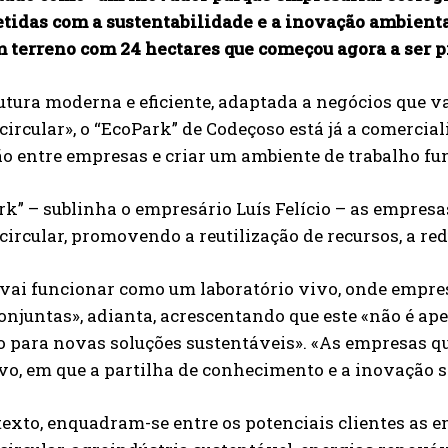
idas com a sustentabilidade e a inovação ambiental
 terreno com 24 hectares que começou agora a ser pr
utura moderna e eficiente, adaptada a negócios que v
ircular», o “EcoPark” de Codeçoso está já a comerciali
o entre empresas e criar um ambiente de trabalho func
k” – sublinha o empresário Luís Felício – as empresa
ircular, promovendo a reutilização de recursos, a re
 vai funcionar como um laboratório vivo, onde emp
onjuntas», adianta, acrescentando que este «não é a
o para novas soluções sustentáveis». «As empresas q
vo, em que a partilha de conhecimento e a inovação s
exto, enquadram-se entre os potenciais clientes as 