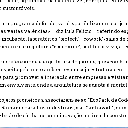
ircular, agroindústria sustentável, energias renováve
 sustentáveis.
um programa definido, vai disponibilizar um conjunt
as várias valências» — diz Luís Felício – referindo 
 incubação, laboratórios “biotech”, “cowork”/salas de
ento e carregadores “ecocharge”, auditório vivo, área
SUBSCREVER
rio refere ainda a arquitetura do parque, que «comb
espeito pelo meio ambiente», em cuja estrutura centra
Li e aceito a vossa
Politica de Privacidade
.
 para promover a interação entre empresas e visitant
m envolvente, onde a arquitetura se adapta à morfolo
rojetos pioneiros a associarem-se ao “EcoPark de Cod
 cânhamo para fins industriais, e a “Canhawall”, dum
 betão de cânhamo, uma inovação na área da construç