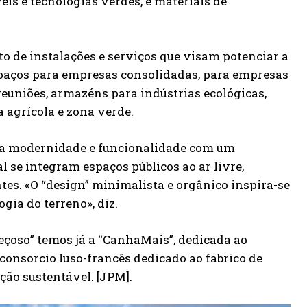
is e tecnologias verdes, e materiais de
o de instalações e serviços que visam potenciar a
espaços para empresas consolidadas, para empresas
 reuniões, armazéns para indústrias ecológicas,
 agrícola e zona verde.
ina modernidade e funcionalidade com um
l se integram espaços públicos ao ar livre,
es. «O “design” minimalista e orgânico inspira-se
gia do terreno», diz.
eçoso” temos já a “CanhaMais”, dedicada ao
 consorcio luso-francês dedicado ao fabrico de
ão sustentável. [JPM].