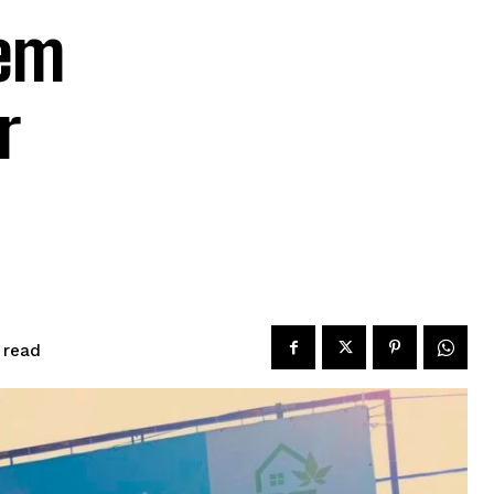
 em
r
read