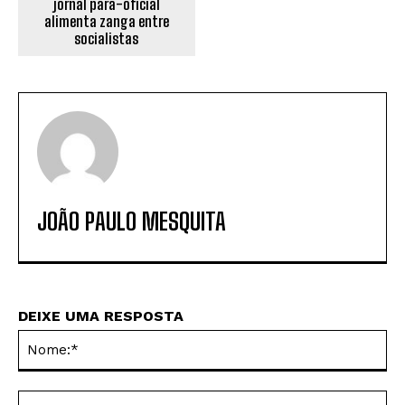
jornal para-oficial
alimenta zanga entre
socialistas
JOÃO PAULO MESQUITA
DEIXE UMA RESPOSTA
No
E-