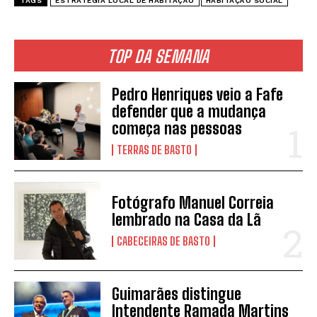
TAGS
ESTRATÉGIA LOCAL DE HABITAÇÃO
HABITAÇÃO SOCIAL
TOP DA SEMANA
Pedro Henriques veio a Fafe
defender que a mudança
começa nas pessoas
TERRAS DE BASTO
Fotógrafo Manuel Correia
lembrado na Casa da Lã
CABECEIRAS DE BASTO
Guimarães distingue
Intendente Ramada Martins