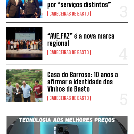
por “serviços distintos”
CABECEIRAS DE BASTO
“AVE.FAZ” é a nova marca
regional
CABECEIRAS DE BASTO
Casa do Barroso: 10 anos a
SUBSCREVER
afirmar a identidade dos
Vinhos de Basto
Li e aceito a vossa
Politica de Privacidade
.
CABECEIRAS DE BASTO