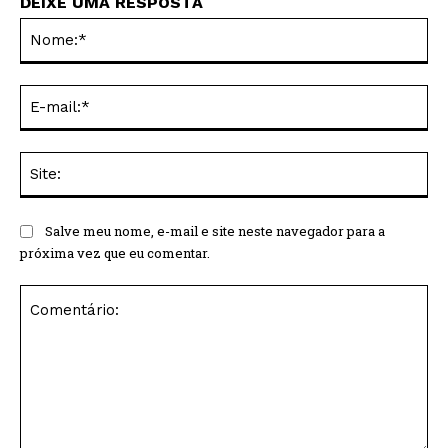
DEIXE UMA RESPOSTA
No
E-
mai
Sit
Salve meu nome, e-mail e site neste navegador para a
próxima vez que eu comentar.